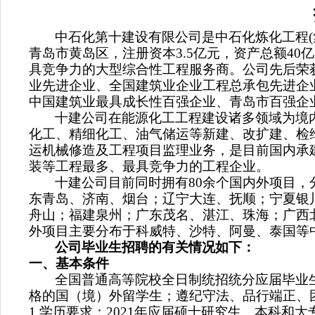
中石化第十建设有限公司是中石化炼化工程
(
青岛市黄岛区，注册资本
3.5
亿元，资产总额
40
亿
具竞争力的大型综合性工程服务商。公司先后荣
业先进企业、全国建筑业企业工程总承包先进企
中国建筑业最具成长性百强企业、青岛市百强企
十建公司在能源化工工程建设诸多领域为境
化工、精细化工、油气储运等新建、改扩建、检
运机械修造及工程项目监理业务，是目前国内承
装等工程最多、最具竞争力的工程企业。
十建公司目前同时拥有
80
余个国内外项目，
东青岛、济南、烟台；辽宁大连、抚顺；宁夏银
舟山；福建泉州；广东茂名、湛江、珠海；广西
外项目主要分布于科威特、沙特、阿曼、泰国等
公司毕业生招聘的有关情况如下：
一、基本条件
全国普通高等院校全日制统招统分应届毕业
格的国（境）外留学生；遵纪守法、品行端正、
1.
学历要求：
2021
年
应届硕士研究生、本科和大