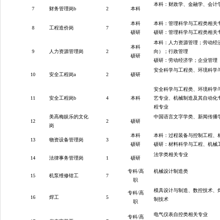
本科：财政学、金融学、会计
7
财务管理岗b
2
本科
本科
本科：管理科学与工程类相关
8
工程造价岗
7
硕研
硕研：管理科学与工程类相关
本科：人力资源管理；劳动经
本科
9
人力资源管理岗
2
向）；行政管理
硕研
硕研：劳动经济学；企业管理
安全科学与工程类、环境科学
10
安全工程岗a
2
硕研
安全科学与工程类、环境科学
11
安全工程岗b
4
本科
艺专业、机械制造及其自动化
程专业
美高梅娱乐的文化
中国语言文字学类、新闻传播
12
2
硕研
岗
本科
本科：过程装备与控制工程、
13
物资设备管理岗
3
硕研
硕研：材料科学与工程、机械
法学类相关专业
14
法律事务管理岗
1
硕研
专科/高
机械设计制造类
15
机泵维修钳工
7
职
模具设计与制造、数控技术、
专科/高
16
焊工
5
制技术
职
电气仪表自控类相关专业
专科/高