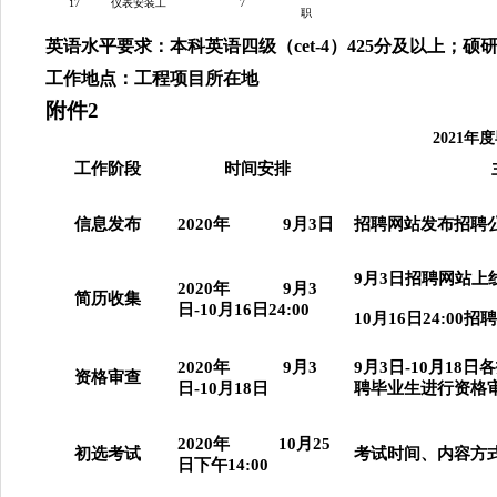
17
仪表安装工
7
职
英语水平要求：本科英语四级（cet-4）425分及以上；硕研英
工作地点：工程项目所在地
附件2
2021
工作阶段
时间安排
信息发布
2020
年
9
月
3
日
招聘网站发布招聘
9
月
3
日招聘网站上
2020
年
9
月
3
简历收集
日
-10
月
16
日
24:00
10
月
16
日
24:00
招聘
2020
年
9
月
3
9
月
3
日
-10
月
18
日各
资格审查
日
-10
月
18
日
聘毕业生进行资格
2020
年
10
月
25
初选考试
考试时间、内容方
日下午
14:00