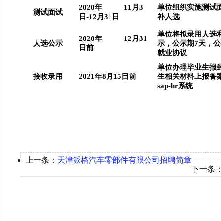
2020
年
11
月
3
单位组织实施测试
测试面试
日
-
12
月
31
日
补人选
单位将拟录用人选
2020
年
12
月
31
人选公示
示，公示期
7
天，公
日前
就业协议
单位办理毕业生报
接收录用
2021
年
8
月
15
日前
生相关材料上报备
sap-hr
系统
上一条：
天津派格汽车零部件有限公司招聘简章
下一条