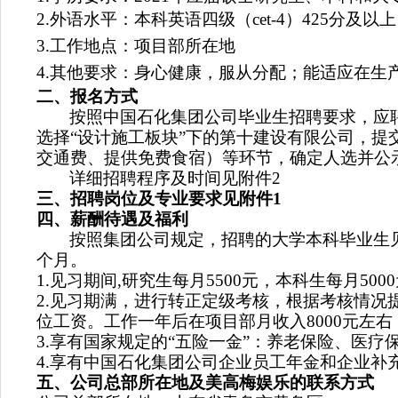
2.
外语水平：本科英语四级（
cet-4
）
425
分及以上
3.
工作地点：项目部所在地
4.
其他要求：身心健康，服从分配；能适应在生
二、报名方式
按照中国石化集团公司毕业生招聘要求，应
选择
“设计施工板块”下的第十建设有限公司，
交通费、提供免费食宿）等环节，确定人选并公
详细招聘程序及时间见附件
2
三、招聘岗位及专业要求见附件
1
四、薪酬待遇及福利
按照集团公司规定，招聘的大学本科毕业生
个月。
1.
见习期间
,
研究生每月
5500
元，本科生每月
5000
2.
见习期满，进行转正定级考核，根据考核情况
位工资。工作一年后在项目部月收入
8000
元左右
3.
享有国家规定的“五险一金”：养老保险、医疗
4.
享有中国石化集团公司企业员工年金和企业补
五、公司总部所在地及美高梅娱乐的联系方式