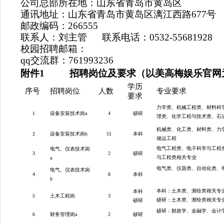
公司总部所在地：山东省青岛市黄岛区
通讯地址：山东省青岛市黄岛区漓江西路
677
邮政编码：
266555
联系人：刘主管
联系电话：
0532-55681928
校园招聘邮箱：
qq
交流群：
761993236
附件
1
招聘岗位及要求（以美高梅娱乐官网
学历
序号
招聘岗位
人数
专业要求
要求
力学类、机械工程类、材料科
1
设备安装技术岗a
4
硕研
理类、化学工程与技术类、石
机械类、化工类、材料类、力
2
设备安装技术岗b
51
本科
储运工程
电气工程类、电子科学与工程
电气、仪表技术岗
3
2
硕研
与工程类相关专业
a
电气类、仪器类、自动化类、
电气、仪表技术岗
4
8
本科
b
本科：土木类、测绘类相关专
本科
5
土木工程岗
3
硕研：土木类、测绘类相关专
硕研
硕研：财政学、金融学、会计
6
财务管理岗a
2
硕研